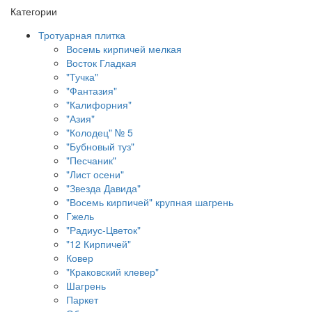
Категории
Тротуарная плитка
Восемь кирпичей мелкая
Восток Гладкая
"Тучка"
"Фантазия"
"Калифорния"
"Азия"
"Колодец" № 5
"Бубновый туз"
"Песчаник"
"Лист осени"
"Звезда Давида"
"Восемь кирпичей" крупная шагрень
Гжель
"Радиус-Цветок"
"12 Кирпичей"
Ковер
"Краковский клевер"
Шагрень
Паркет