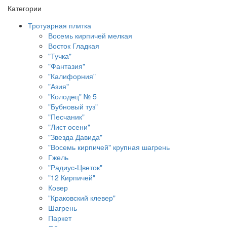
Категории
Тротуарная плитка
Восемь кирпичей мелкая
Восток Гладкая
"Тучка"
"Фантазия"
"Калифорния"
"Азия"
"Колодец" № 5
"Бубновый туз"
"Песчаник"
"Лист осени"
"Звезда Давида"
"Восемь кирпичей" крупная шагрень
Гжель
"Радиус-Цветок"
"12 Кирпичей"
Ковер
"Краковский клевер"
Шагрень
Паркет