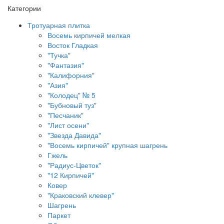
Категории
Тротуарная плитка
Восемь кирпичей мелкая
Восток Гладкая
"Тучка"
"Фантазия"
"Калифорния"
"Азия"
"Колодец" № 5
"Бубновый туз"
"Песчаник"
"Лист осени"
"Звезда Давида"
"Восемь кирпичей" крупная шагрень
Гжель
"Радиус-Цветок"
"12 Кирпичей"
Ковер
"Краковский клевер"
Шагрень
Паркет